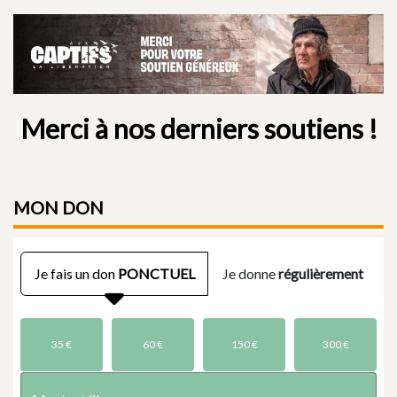
Merci à nos derniers soutiens !
MON
DON
Je fais un don
PONCTUEL
Je donne
régulièrement
35 €
60 €
150 €
300 €